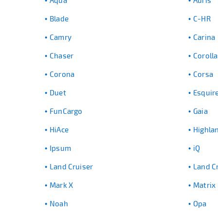
Aqua
Auris
Blade
C-HR
Camry
Carina
Chaser
Corolla
Corona
Corsa
Duet
Esquir
FunCargo
Gaia
HiAce
Highla
Ipsum
iQ
Land Cruiser
Land C
Mark X
Matrix
Noah
Opa