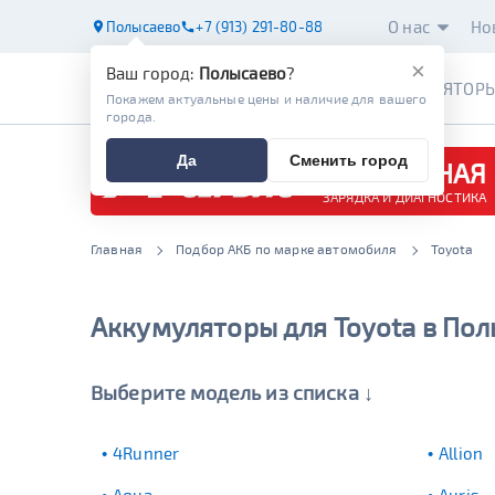
О нас
Но
Полысаево
+7 (913) 291-80-88
×
Ваш город:
Полысаево
?
АККУМУЛЯТОР
Покажем актуальные цены и наличие для вашего
города.
Да
Сменить город
БЕСПЛАТНАЯ
ЗАРЯДКА И ДИАГНОСТИКА
Главная
Подбор АКБ по марке автомобиля
Toyota
Аккумуляторы для Toyota в По
Выберите модель из списка ↓
4Runner
Allion