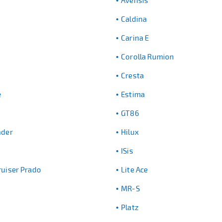
Avensis
Caldina
Carina E
Corolla Rumion
Cresta
e
Estima
GT86
nder
Hilux
ISis
ruiser Prado
Lite Ace
MR-S
Platz