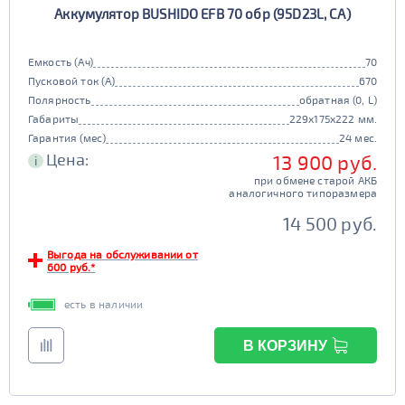
90D26
95D26
да
нет
105d31
115d31
Аккумулятор BUSHIDO EFB 70 обр (95D23L, CA)
JIS B20
JIS D33
Старт-стоп
125d31
95d31
TRUCK 6V
Маркировка
да
нет
Емкость (Ач)
70
Пусковой ток (А)
670
EFB
3СТ-215
Полярность
обратная (0, L)
TRUCK A
Маркировка
да
нет
Габариты
229x175x222 мм.
Гарантия (мес)
24 мес.
6st132
6st140
Цена:
13 900 руб.
i
TRUCK B
Маркировка
при обмене старой АКБ
аналогичного типоразмера
6st190
14 500 руб.
TRUCK C
Маркировка
Выгода на обслуживании от
6st225
600 руб.*
есть в наличии
В КОРЗИНУ