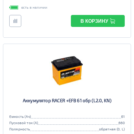
есть в наличии
В КОРЗИНУ
Аккумулятор RACER +EFB 61 обр (L2.0, KN)
Емкость (Ач)
61
Пусковой ток (А)
660
Полярность
обратная (0, L)