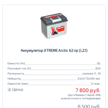
Аккумулятор XTREME Arctic 62 пр (L2.1)
Емкость (Ач)
62
Пусковой ток (А)
620
Полярность
прямая (1, R)
Габариты
242x175x190 мм.
Гарантия (мес)
12 мес.
Цена:
7 800 руб.
i
при обмене старой АКБ
аналогичного типоразмера
8 500 руб.