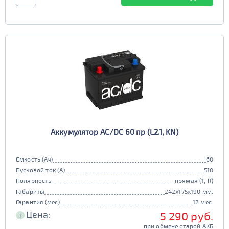
Аккумулятор AC/DC 60 пр (L2.1, KN)
Емкость (Ач)
60
Пусковой ток (А)
510
Полярность
прямая (1, R)
Габариты
242x175x190 мм.
Гарантия (мес)
12 мес.
Цена:
5 290 руб.
i
при обмене старой АКБ