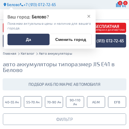
0
0
Белово
+7 (913) 072-72-65
АКБ
МАСЛА
МАГАЗИНЫ
×
Ваш город:
Белово
?
Покажем актуальные цены и наличие для вашего
БЕСПЛАТНАЯ
города.
ЗАРЯДКА И ДИАГНОСТИКА
ПОДБОР АККУМУЛЯТОРА
Да
Сменить город
+7 (913) 072-72-65
СПЕЦИАЛИСТОМ
МЕНЮ
Главная
Каталог
Авто аккумуляторы
авто аккумуляторы типоразмер JIS E41 в
Белово
ПОДБОР АКБ ПО МАРКЕ АВТОМОБИЛЯ
90-110
40-55 Ач
55-70 Ач
70-90 Ач
AGM
EFB
Ач
ФИЛЬТР