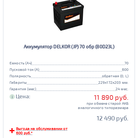
Аккумулятор DELKOR (JP) 70 обр (80D23L)
Емкость (Ач)
70
Пусковой ток (А)
600
Полярность
обратная (0, L)
Габариты
229x172x203 мм.
Гарантия (мес)
24 мес.
Цена:
11 890 руб.
i
при обмене старой АКБ
аналогичного типоразмера
12 490 руб.
Выгода на обслуживании от
600 руб.*