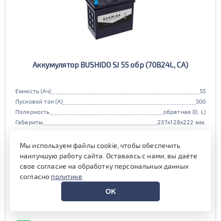
Аккумулятор BUSHIDO SJ 55 обр (70B24L, CA)
Емкость (Ач)
55
Пусковой ток (А)
500
Полярность
обратная (0, L)
Габариты
237x128x222 мм.
Гарантия (мес)
24 мес.
Цена:
9 000 руб.
i
Мы используем файлы cookie, чтобы обеспечить
наилучшую работу сайта. Оставаясь с нами, вы даёте
при обмене старой АКБ
аналогичного типоразмера
свое согласие на обработку персональных данных
согласно
политике
9 500 руб.
OK
Выгода на обслуживании от
600 руб.*