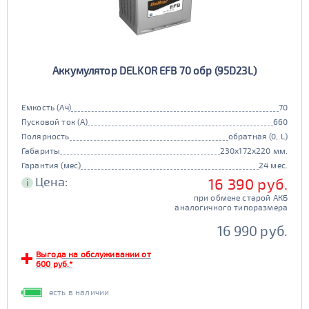
Аккумулятор DELKOR EFB 70 обр (95D23L)
Емкость (Ач)
70
Пусковой ток (А)
660
Полярность
обратная (0, L)
Габариты
230x172x220 мм.
Гарантия (мес)
24 мес.
Цена:
16 390 руб.
i
при обмене старой АКБ
аналогичного типоразмера
16 990 руб.
Выгода на обслуживании от
600 руб.*
есть в наличии