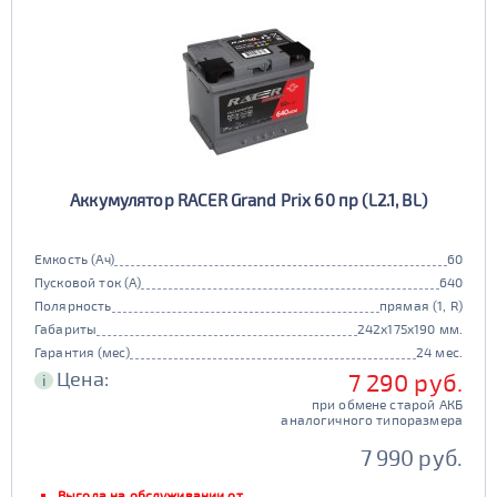
Аккумулятор RACER Grand Prix 60 пр (L2.1, BL)
Емкость (Ач)
60
Пусковой ток (А)
640
Полярность
прямая (1, R)
Габариты
242x175x190 мм.
Гарантия (мес)
24 мес.
Цена:
7 290 руб.
i
при обмене старой АКБ
аналогичного типоразмера
7 990 руб.
Выгода на обслуживании от