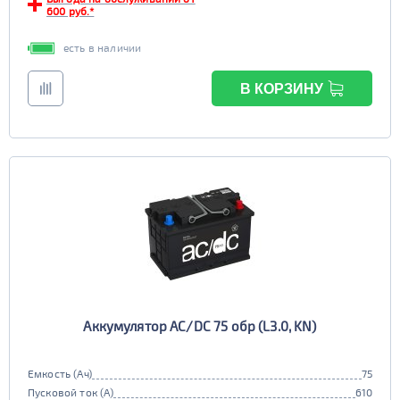
TRUCK C
Маркировка
600 руб.*
6st225
есть в наличии
В КОРЗИНУ
Аккумулятор AC/DC 75 обр (L3.0, KN)
Емкость (Ач)
75
Пусковой ток (А)
610