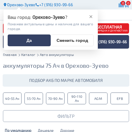
0
0
Орехово-Зуево
+7 (916) 930-99-66
АКБ
МАСЛА
МАГАЗИНЫ
×
Ваш город:
Орехово-Зуево
?
Покажем актуальные цены и наличие для вашего
БЕСПЛАТНАЯ
города.
ЗАРЯДКА И ДИАГНОСТИКА
ПОДБОР АККУМУЛЯТОРА
Да
Сменить город
+7 (916) 930-99-66
СПЕЦИАЛИСТОМ
МЕНЮ
Главная
Каталог
Авто аккумуляторы
аккумуляторы 75 Ач в Орехово-Зуево
ПОДБОР АКБ ПО МАРКЕ АВТОМОБИЛЯ
90-110
40-55 Ач
55-70 Ач
70-90 Ач
AGM
EFB
Ач
ФИЛЬТР
По умолчанию
Дешевле
Дороже