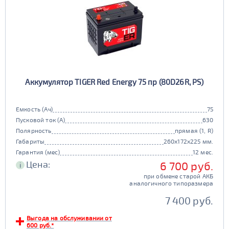
Аккумулятор TIGER Red Energy 75 пр (80D26R, PS)
Емкость (Ач)
75
Пусковой ток (А)
630
Полярность
прямая (1, R)
Габариты
260x172x225 мм.
Гарантия (мес)
12 мес.
Цена:
6 700 руб.
i
при обмене старой АКБ
аналогичного типоразмера
7 400 руб.
Выгода на обслуживании от
600 руб.*