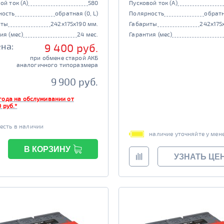
ой ток (А)
580
Пусковой ток (А)
ность
обратная (0, L)
Полярность
обратн
иты
242x175x190 мм.
Габариты
242x175
ия (мес)
24 мес.
Гарантия (мес)
на:
9 400 руб.
при обмене старой АКБ
аналогичного типоразмера
9 900 руб.
года на обслуживании от
 руб.*
есть в наличии
наличие уточняйте у мен
В КОРЗИНУ
УЗНАТЬ ЦЕ