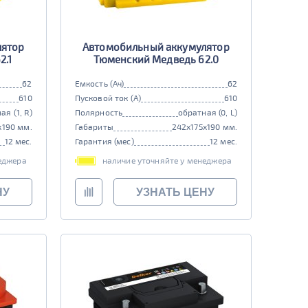
лятор
Автомобильный аккумулятор
2.1
Тюменский Медведь 62.0
62
Емкость (Ач)
62
610
Пусковой ток (А)
610
ая (1, R)
Полярность
обратная (0, L)
x190 мм.
Габариты
242x175x190 мм.
12 мес.
Гарантия (мес)
12 мес.
еджера
наличие уточняйте у менеджера
НУ
УЗНАТЬ ЦЕНУ