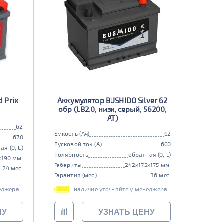
 Prix
Аккумулятор BUSHIDO Silver 62
обр (LB2.0, низк, серый, 56200,
AT)
62
Емкость (Ач)
62
670
Пусковой ток (А)
600
ая (0, L)
Полярность
обратная (0, L)
x190 мм.
Габариты
242x175x175 мм.
24 мес.
Гарантия (мес)
36 мес.
еджера
наличие уточняйте у менеджера
НУ
УЗНАТЬ ЦЕНУ