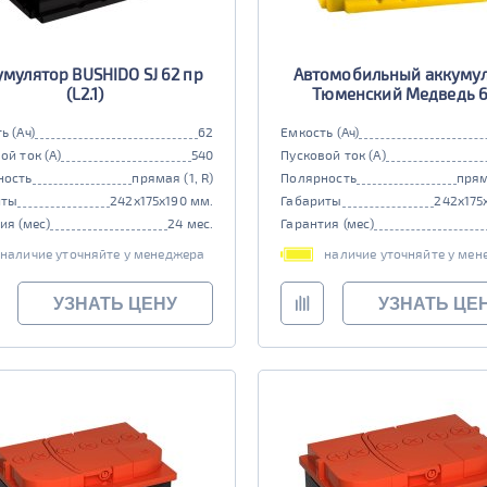
умулятор BUSHIDO SJ 62 пр
Автомобильный аккуму
(L2.1)
Тюменский Медведь 6
ь (Ач)
62
Емкость (Ач)
ой ток (А)
540
Пусковой ток (А)
ность
прямая (1, R)
Полярность
прям
иты
242x175x190 мм.
Габариты
242x175
ия (мес)
24 мес.
Гарантия (мес)
наличие уточняйте у менеджера
наличие уточняйте у мен
УЗНАТЬ ЦЕНУ
УЗНАТЬ ЦЕ