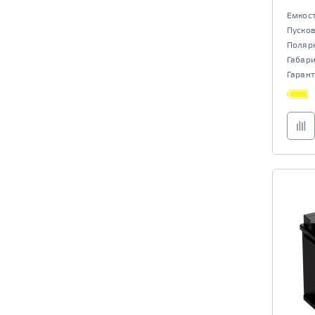
Емкост
Пусков
Поляр
Габар
Гарант