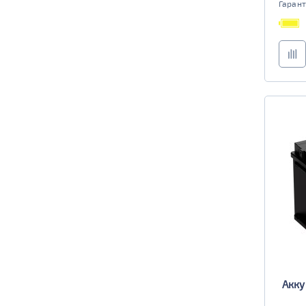
TRUCK B
Маркировка
Гарант
6st190
TRUCK C
Маркировка
6st225
Акку