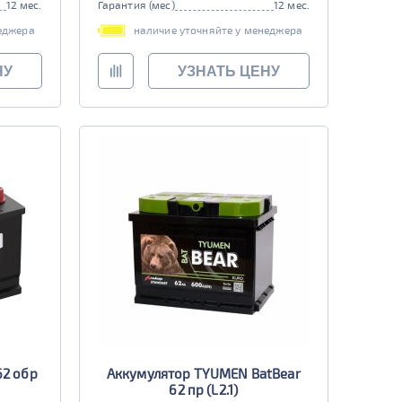
12 мес.
Гарантия (мес)
12 мес.
еджера
наличие уточняйте у менеджера
НУ
УЗНАТЬ ЦЕНУ
62 обр
Аккумулятор TYUMEN BatBear
62 пр (L2.1)