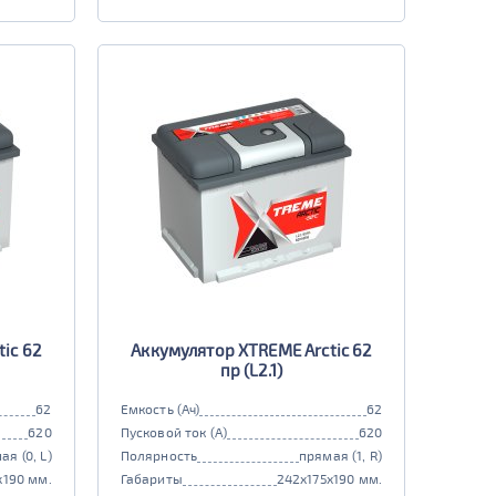
ic 62
Аккумулятор XTREME Arctic 62
пр (L2.1)
62
Емкость (Ач)
62
620
Пусковой ток (А)
620
ая (0, L)
Полярность
прямая (1, R)
x190 мм.
Габариты
242x175x190 мм.