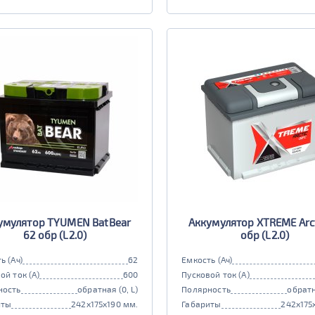
умулятор TYUMEN BatBear
Аккумулятор XTREME Arct
62 обр (L2.0)
обр (L2.0)
ь (Ач)
62
Емкость (Ач)
ой ток (А)
600
Пусковой ток (А)
ность
обратная (0, L)
Полярность
обратн
иты
242x175x190 мм.
Габариты
242x175