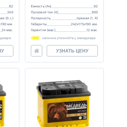
62
Емкость (Ач)
62
540
Пусковой ток (А)
600
ая (0, L)
Полярность
прямая (1, R)
x190 мм.
Габариты
242x175x190 мм.
24 мес.
Гарантия (мес)
12 мес.
еджера
наличие уточняйте у менеджера
НУ
УЗНАТЬ ЦЕНУ