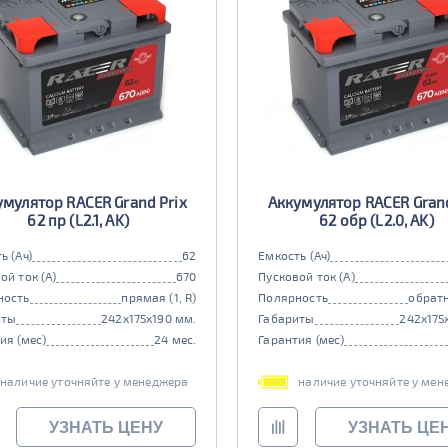
умулятор RACER Grand Prix
Аккумулятор RACER Grand
62 пр (L2.1, AK)
62 обр (L2.0, AK)
ь (Ач)
62
Емкость (Ач)
ой ток (А)
670
Пусковой ток (А)
ность
прямая (1, R)
Полярность
обратн
иты
242x175x190 мм.
Габариты
242x175
ия (мес)
24 мес.
Гарантия (мес)
наличие уточняйте у менеджера
наличие уточняйте у мен
УЗНАТЬ ЦЕНУ
УЗНАТЬ ЦЕ