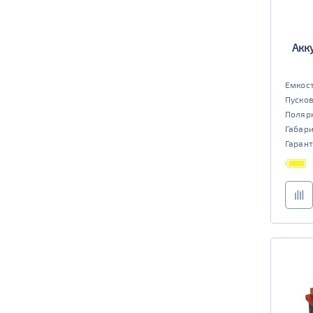
Акк
Емкост
Пусков
Поляр
Габар
Гарант