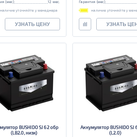
ия (мес)
12 мес.
Гарантия (мес)
наличие уточняйте у менеджера
наличие уточняйте у мен
УЗНАТЬ ЦЕНУ
УЗНАТЬ ЦЕ
мулятор BUSHIDO SJ 62 обр
Аккумулятор BUSHIDO SJ 
(LB2.0, низк)
(L2.0)