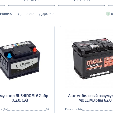
лчанию
Дешевле
Дороже
i
Ц
мулятор BUSHIDO SJ 62 обр
Автомобильный аккуму
(L2.0, CA)
MOLL M3 plus 62.0
ь (Ач)
62
Емкость (Ач)