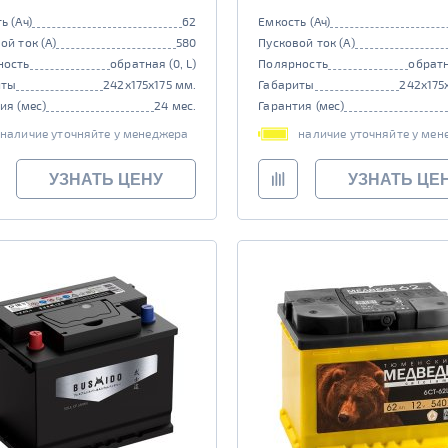
ь (Ач)
62
Емкость (Ач)
ой ток (А)
580
Пусковой ток (А)
ность
обратная (0, L)
Полярность
обратн
иты
242x175x175 мм.
Габариты
242x175
ия (мес)
24 мес.
Гарантия (мес)
наличие уточняйте у менеджера
наличие уточняйте у мен
УЗНАТЬ ЦЕНУ
УЗНАТЬ ЦЕ