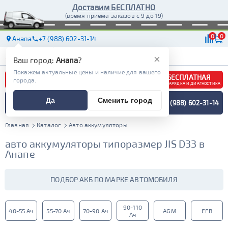
Доставим БЕСПЛАТНО
(время приема заказов с 9 до 19)
0
0
Анапа
+7 (988) 602-31-14
АКБ
МАСЛА
МАГАЗИНЫ
ДОСТАВКА
×
Ваш город:
Анапа
?
Покажем актуальные цены и наличие для вашего
БЕСПЛАТНАЯ
города.
ЗАРЯДКА И ДИАГНОСТИКА
ПОДБОР АККУМУЛЯТОРА
Да
Сменить город
+7 (988) 602-31-14
СПЕЦИАЛИСТОМ
МЕНЮ
Главная
Каталог
Авто аккумуляторы
авто аккумуляторы типоразмер JIS D33 в
Анапе
ПОДБОР АКБ ПО МАРКЕ АВТОМОБИЛЯ
90-110
40-55 Ач
55-70 Ач
70-90 Ач
AGM
EFB
Ач