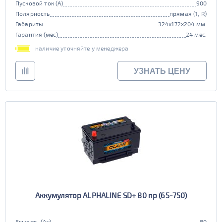
Пусковой ток (А)
900
Старт-стоп
Полярность
прямая (1, R)
Габариты
324x172x204 мм.
да
нет
Гарантия (мес)
24 мес.
EFB
наличие уточняйте у менеджера
да
нет
УЗНАТЬ ЦЕНУ
Аккумулятор ALPHALINE SD+ 80 пр (65-750)
Емкость (Ач)
80